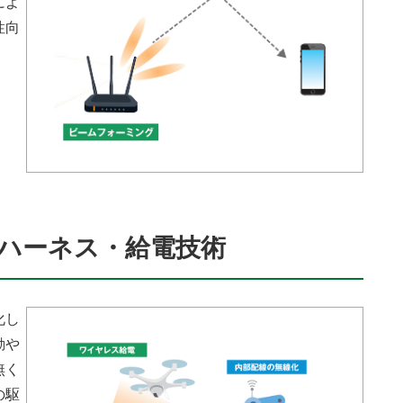
によ
性向
スハーネス・給電技術
化し
動や
無く
の駆