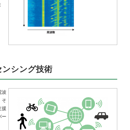
ま
波センシング技術
電波
、そ
支援
バー