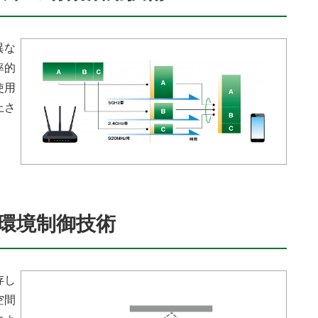
異な
率的
使用
上さ
線環境制御技術
存し
空間