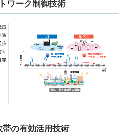
ットワーク制御技術
機器
線通
通信
信サ
可能
波数帯の有効活用技術