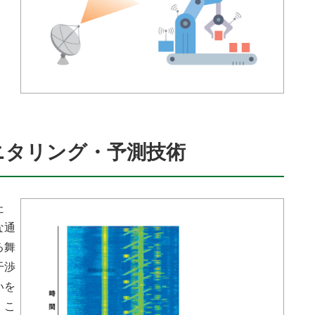
モニタリング・予測技術
た
な通
る舞
干渉
いを
、こ