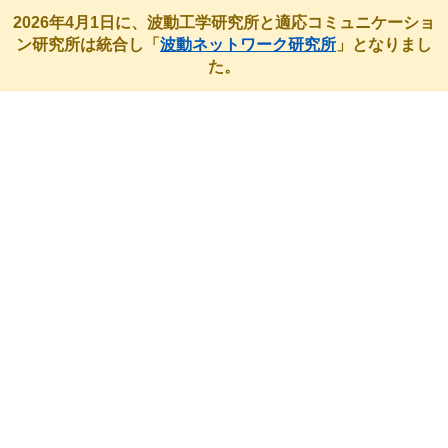
2026年4月1日に、波動工学研究所と適応コミュニケーショ
ン研究所は統合し「
波動ネットワーク研究所
」となりまし
た。
最近のアクティビティ
HOME
最近のアクティビティ
未分類
2026 Asia-Pacific International Symposium and Exhibition on
Electromagnetic Compatibilityにて講演を行いました。
2026 Asia-Pacific International
Symposium and Exhibition on
Electromagnetic Compatibilityにて講
演を行いました。