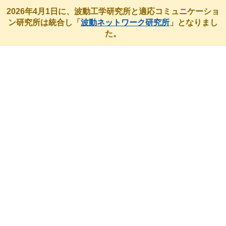
2026年4月1日に、波動工学研究所と適応コミュニケーショ
ン研究所は統合し「
波動ネットワーク研究所
」となりまし
た。
最近のアクティビティ
HOME
最近のアクティビティ
MWE2020ワークワークショップの企画および
講演を行いました。
2020年11月26日 2020 Microwave Workshops & Exhibition (MWE
2020)にて、清水主幹員が外部開放研究環境についてのセッション
を企画し、鈴木所長が講演を行いました。 […]